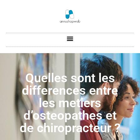
Quelles sont les
differences entre
les metiers
d’osteopathes et
de chiropracteur ?